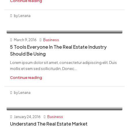
Continue reading
by Lenana
March 9, 2016
Business
5 Tools Everyone In The Real Estate Industry
Should Be Using
Lorem ipsum dolor sit amet, consectetur adipiscing elit. Duis
mollis et sem sed sollicitudin. Donec...
Continue reading
by Lenana
January 24, 2016
Business
Understand The Real Estate Market