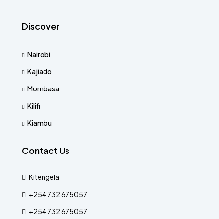
Discover
Nairobi
Kajiado
Mombasa
Kilifi
Kiambu
Contact Us
Kitengela
+254 732 675057
+254 732 675057