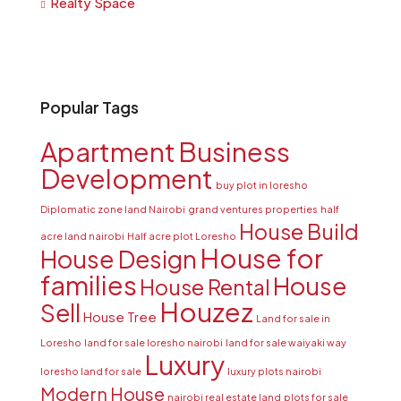
Realty Space
Popular Tags
Apartment
Business
Development
buy plot in loresho
Diplomatic zone land Nairobi
grand ventures properties
half
House Build
acre land nairobi
Half acre plot Loresho
House for
House Design
families
House
House Rental
Houzez
Sell
House Tree
Land for sale in
Loresho
land for sale loresho nairobi
land for sale waiyaki way
Luxury
loresho land for sale
luxury plots nairobi
Modern House
nairobi real estate land
plots for sale