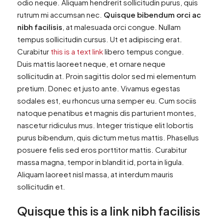
odio neque. Aliquam hendrerit sollicitudin purus, quis
rutrum mi accumsan nec.
Quisque bibendum orci ac
nibh facilisis
, at malesuada orci congue. Nullam
tempus sollicitudin cursus. Ut et adipiscing erat.
Curabitur
this is a text link
libero tempus congue.
Duis mattis laoreet neque, et ornare neque
sollicitudin at. Proin sagittis dolor sed mi elementum
pretium. Donec et justo ante. Vivamus egestas
sodales est, eu rhoncus urna semper eu. Cum sociis
natoque penatibus et magnis dis parturient montes,
nascetur ridiculus mus. Integer tristique elit lobortis
purus bibendum, quis dictum metus mattis. Phasellus
posuere felis sed eros porttitor mattis. Curabitur
massa magna, tempor in blandit id, porta in ligula.
Aliquam laoreet nisl massa, at interdum mauris
sollicitudin et.
Quisque this is a link nibh facilisis