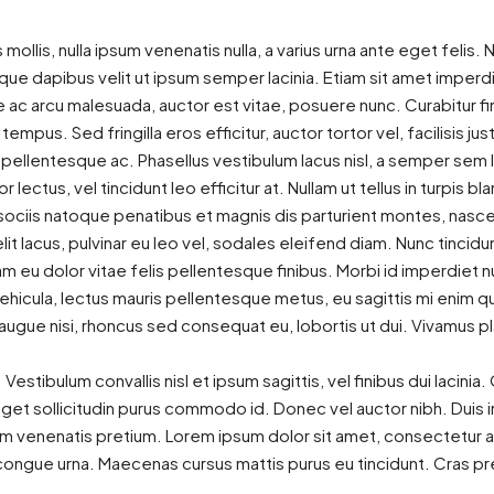
s mollis, nulla ipsum venenatis nulla, a varius urna ante eget felis.
esque dapibus velit ut ipsum semper lacinia. Etiam sit amet imper
que ac arcu malesuada, auctor est vitae, posuere nunc. Curabitur 
tempus. Sed fringilla eros efficitur, auctor tortor vel, facilisis jus
 pellentesque ac. Phasellus vestibulum lacus nisl, a semper sem 
r lectus, vel tincidunt leo efficitur at. Nullam ut tellus in turpis b
 sociis natoque penatibus et magnis dis parturient montes, nascet
t lacus, pulvinar eu leo vel, sodales eleifend diam. Nunc tincidunt
ullam eu dolor vitae felis pellentesque finibus. Morbi id imperdi
vehicula, lectus mauris pellentesque metus, eu sagittis mi enim q
ugue nisi, rhoncus sed consequat eu, lobortis ut dui. Vivamus pla
estibulum convallis nisl et ipsum sagittis, vel finibus dui lacini
get sollicitudin purus commodo id. Donec vel auctor nibh. Duis 
 venenatis pretium. Lorem ipsum dolor sit amet, consectetur adi
, congue urna. Maecenas cursus mattis purus eu tincidunt. Cras p