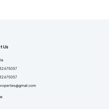
t Us
la
32 675057
32 675057
properties@gmail.com
us