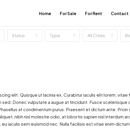
Home
For Sale
For Rent
Contact
Status
Type
All Cities
B
 elit. Quisque ut lacinia ex. Curabitur iaculis elit lorem, vitae fr
 sed. Donec vulputate a augue at tincidunt. Fusce scelerisque 
asellus at condimentum purus. Praesent et dictum ante. Proin 
quet, nibh nisl molestie odio, at lobortis sapien nisl interdum ar
, eu iaculis sem euismod nec. Nulla facilisis est vitae enim dictu