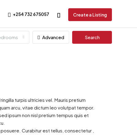
+254 732 675057
Create a Listing
edrooms
Advanced
Search
ingilla turpis ultricies vel. Mauris pretium
quam arcu, vitae dictum leo volutpat tempor.
sed ipsum non nisl pretium tempus quis et
cu.
m posuere. Curabitur est tellus, consectetur ,