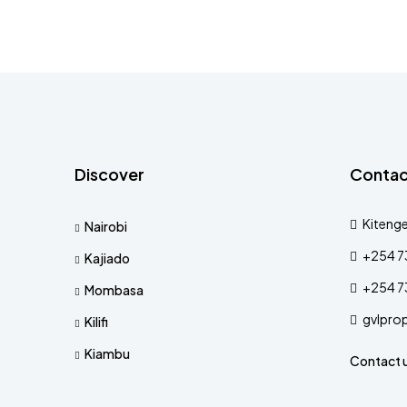
Discover
Contac
Kitenge
Nairobi
+254 7
Kajiado
+254 7
Mombasa
gvlpro
Kilifi
Kiambu
Contact 