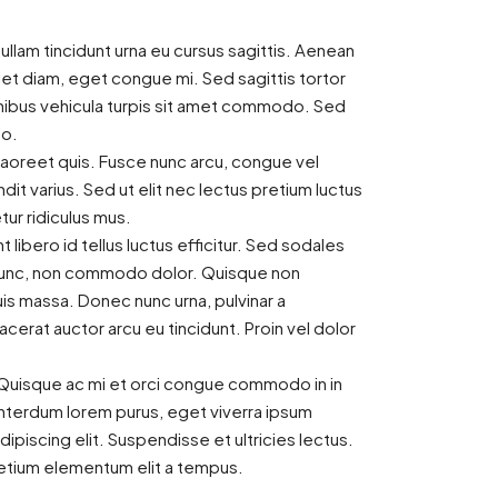
 Nullam tincidunt urna eu cursus sagittis. Aenean
diet diam, eget congue mi. Sed sagittis tortor
finibus vehicula turpis sit amet commodo. Sed
to.
laoreet quis. Fusce nunc arcu, congue vel
landit varius. Sed ut elit nec lectus pretium luctus
ur ridiculus mus.
 libero id tellus luctus efficitur. Sed sodales
et nunc, non commodo dolor. Quisque non
uis massa. Donec nunc urna, pulvinar a
cerat auctor arcu eu tincidunt. Proin vel dolor
a. Quisque ac mi et orci congue commodo in in
interdum lorem purus, eget viverra ipsum
piscing elit. Suspendisse et ultricies lectus.
retium elementum elit a tempus.