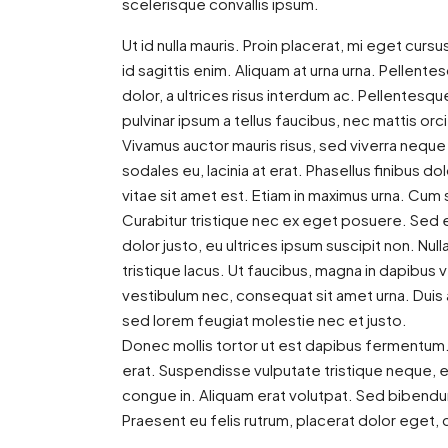
scelerisque convallis ipsum.
Ut id nulla mauris. Proin placerat, mi eget cursu
id sagittis enim. Aliquam at urna urna. Pellent
dolor, a ultrices risus interdum ac. Pellentes
pulvinar ipsum a tellus faucibus, nec mattis orci 
Vivamus auctor mauris risus, sed viverra neque
sodales eu, lacinia at erat. Phasellus finibus dolo
vitae sit amet est. Etiam in maximus urna. Cum
Curabitur tristique nec ex eget posuere. Sed eli
dolor justo, eu ultrices ipsum suscipit non. N
tristique lacus. Ut faucibus, magna in dapibus 
vestibulum nec, consequat sit amet urna. Duis a
sed lorem feugiat molestie nec et justo.
Donec mollis tortor ut est dapibus fermentum. V
erat. Suspendisse vulputate tristique neque, e
congue in. Aliquam erat volutpat. Sed bibendum
Praesent eu felis rutrum, placerat dolor eget