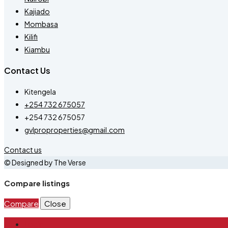
Kajiado
Mombasa
Kilifi
Kiambu
Contact Us
Kitengela
+254 732 675057
+254 732 675057
gvlproproperties@gmail.com
Contact us
© Designed by The Verse
Compare listings
Compare
Close
Login