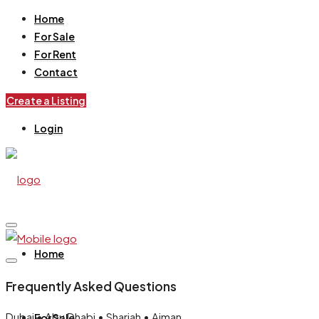
Home
For Sale
For Rent
Contact
Create a Listing
Login
Home
Frequently Asked Questions
Dubai • Abu Dhabi • Sharjah • Ajman
For Sale