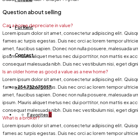
Question about selling
Can a home depreciate in value?
For Rent
Lorem ipsum dolor sit amet, consectetur adipiscing elit. Quisq
fames ac turpis egestas. Duis nec orci ac lorem tempor ultricies
amet, faucibus sapien. Donec non nulla posuere, malesuada urna
Contact
ipsum. Mauris aliquet metus nec dui porttitor, non mattis ex ac
consequat malesuada nibh. Duis nec vestibulum nisi, eget dign
Is an older home as good a value as a new home?
Lorem ipsum dolor sit amet, consectetur adipiscing elit. Quisq
fames ac turpis egestas. Duis nec orci ac lorem tempor ultricies
+254 732 675057
amet, faucibus sapien. Donec non nulla posuere, malesuada urna
ipsum. Mauris aliquet metus nec dui porttitor, non mattis ex ac
consequat malesuada nibh. Duis nec vestibulum nisi, eget dign
Favorites
0
What is a broker?
Lorem ipsum dolor sit amet, consectetur adipiscing elit. Quisq
fames ac turpis egestas. Duis nec orci ac lorem tempor ultricies