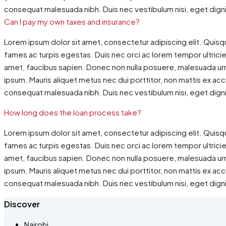
consequat malesuada nibh. Duis nec vestibulum nisi, eget dign
Can I pay my own taxes and insurance?
Lorem ipsum dolor sit amet, consectetur adipiscing elit. Quisq
fames ac turpis egestas. Duis nec orci ac lorem tempor ultricies
amet, faucibus sapien. Donec non nulla posuere, malesuada urna
ipsum. Mauris aliquet metus nec dui porttitor, non mattis ex ac
consequat malesuada nibh. Duis nec vestibulum nisi, eget dign
How long does the loan process take?
Lorem ipsum dolor sit amet, consectetur adipiscing elit. Quisq
fames ac turpis egestas. Duis nec orci ac lorem tempor ultricies
amet, faucibus sapien. Donec non nulla posuere, malesuada urna
ipsum. Mauris aliquet metus nec dui porttitor, non mattis ex ac
consequat malesuada nibh. Duis nec vestibulum nisi, eget dign
Discover
Nairobi