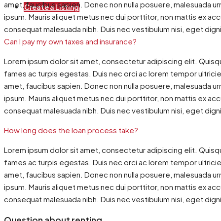
amet, faucibus sapien. Donec non nulla posuere, malesuada urna
Create a Listing
ipsum. Mauris aliquet metus nec dui porttitor, non mattis ex ac
consequat malesuada nibh. Duis nec vestibulum nisi, eget dign
Can I pay my own taxes and insurance?
Lorem ipsum dolor sit amet, consectetur adipiscing elit. Quisq
fames ac turpis egestas. Duis nec orci ac lorem tempor ultricies
amet, faucibus sapien. Donec non nulla posuere, malesuada urna
ipsum. Mauris aliquet metus nec dui porttitor, non mattis ex ac
consequat malesuada nibh. Duis nec vestibulum nisi, eget dign
How long does the loan process take?
Lorem ipsum dolor sit amet, consectetur adipiscing elit. Quisq
fames ac turpis egestas. Duis nec orci ac lorem tempor ultricies
amet, faucibus sapien. Donec non nulla posuere, malesuada urna
ipsum. Mauris aliquet metus nec dui porttitor, non mattis ex ac
consequat malesuada nibh. Duis nec vestibulum nisi, eget dign
Question about renting